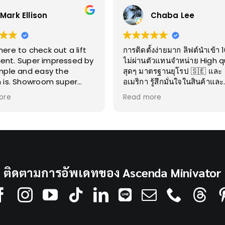
Mark Ellison
Chaba Lee
re to check out a lift
การติดตั้งง่ายมาก ลิฟต์นำเข้า
lient. Super impressed by
ไม่ผ่านตัวแทนจำหน่าย High q
mple and easy the
สุดๆ มาตรฐานยุโรป 🇸🇪 และ
 is. Showroom super
อเมริกา รู้สึกมั่นใจในสินค้าและ
th THREE demos. Will
บริการค่ะ
ore
Read more
gain!
Owner's reply
เรียน คุณ Chaba Lee, ทีมงาน
's reply
rk Ellison, Thank you so
Ascenda Lift by Cibes
or the fantastic 5-star
(Thailand) ขอขอบพระคุณเป็
 We're thrilled you had a
สูงสำหรับคะแนน 5 ดาว และค
xperience visiting the
ชมเชยที่น่าประทับใจและให้กำล
ติดตามการอัพเดทของ Ascenda Minivator
a Lift by Cibes
ทีมงานมากๆ นะคะ เราดีใจเป็น
om to check out our
ยิ่งที่คุณชบาประทับใจในหลายๆ
ft solutions for your
โดยเฉพาะเรื่อง การติดตั้งง่าย
 It's wonderful to hear
คุณภาพ High quality และการ
re "super impressed"
ลิฟท์นำเข้า 100% ที่ส่งตรงถึงมื