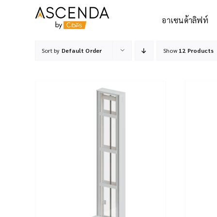
Skip
to
อาเซนด้าลิฟท์
content
Sort by
Default Order
Show
12 Products