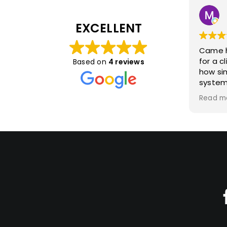
EXCELLENT
Came he
for a c
Based on
4 reviews
how si
system
nice wi
Read m
come a
Owner
Dear Ma
much f
review!
great e
Ascend
showro
home li
client.
you we