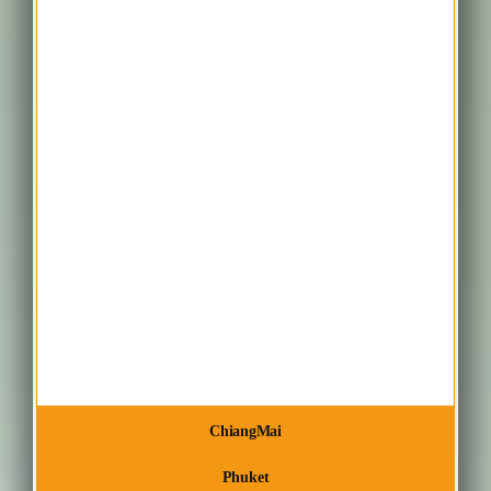
ChiangMai
Phuket