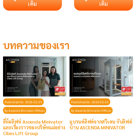
เติม
เติม
บทความของเรา
Published On: 2026-02-25
Published On: 2026-02-02
By
Ascenda Minivator Official
By
Ascenda Minivator Official
ยี่ห้อลิฟท์ Ascenda Minivator
แบรนด์ลิฟต์จากสวีเดน กับลิฟต์
และเรื่องราวของบริษัทแม่อย่าง
บ้าน ASCENDA MINIVATOR
Cibes Lift Group