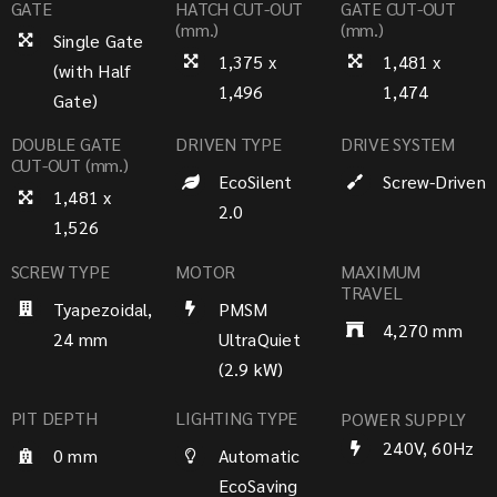
GATE
HATCH CUT-OUT
GATE CUT-OUT
(mm.)
(mm.)
Single Gate
1,375 x
1,481 x
(with Half
1,496
1,474
Gate)
DOUBLE GATE
DRIVEN TYPE
DRIVE SYSTEM
CUT-OUT (mm.)
EcoSilent
Screw-Driven
1,481 x
2.0
1,526
SCREW TYPE
MOTOR
MAXIMUM
TRAVEL
Tyapezoidal,
PMSM
4,270 mm
24 mm
UltraQuiet
(2.9 kW)
PIT DEPTH
LIGHTING TYPE
POWER SUPPLY
240V, 60Hz
0 mm
Automatic
EcoSaving