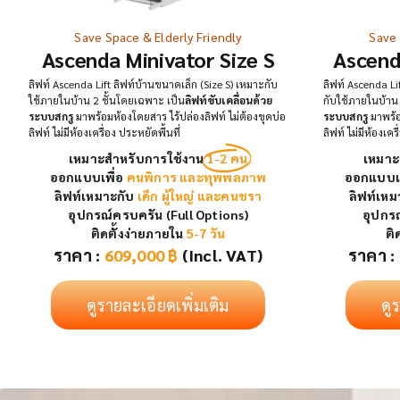
Save Space & Elderly Friendly
Save 
Ascenda Minivator Size S
Ascend
ลิฟท์ Ascenda Lift ลิฟท์บ้านขนาดเล็ก (Size S) เหมาะกับ
ลิฟท์ Ascenda L
ใช้ภายในบ้าน 2 ชั้นโดยเฉพาะ เป็น
ลิฟท์ขับเคลื่อนด้วย
กับใช้ภายในบ้าน
ระบบสกรู
มาพร้อมห้องโดยสาร ไร้ปล่องลิฟท์ ไม่ต้องขุดบ่อ
ระบบสกรู
มาพร้อ
ลิฟท์ ไม่มีห้องเครื่อง ประหยัดพื้นที่
ลิฟท์ ไม่มีห้องเคร
เหมาะสำหรับการใช้งาน
1-2 คน
เหมาะ
ออกแบบเพื่อ
คนพิการ และทุพพลภาพ
ออกแบบเพ
ลิฟท์เหมาะกับ
เด็ก ผู้ใหญ่ และคนชรา
ลิฟท์เหม
อุปกรณ์ครบครัน (Full Options)
อุปกรณ
ติดตั้งง่ายภายใน
5-7 วัน
ติ
ราคา :
609,000
฿
(Incl. VAT)
ราคา :
ดูรายละเอียดเพิ่มเติม
ดู