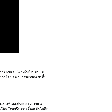
ator ขนาด XL โดยเน้นถึงบทบาท
องยาก โดยเฉพาะภรรยาของเขาที่มี
กแบบที่โดดเด่นและสวยงาม เขา
ไม่ต้องกังวลเรื่องการขึ้นลงบันไดอีก