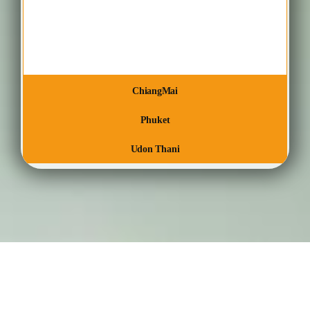
ChiangMai
Phuket
Udon Thani