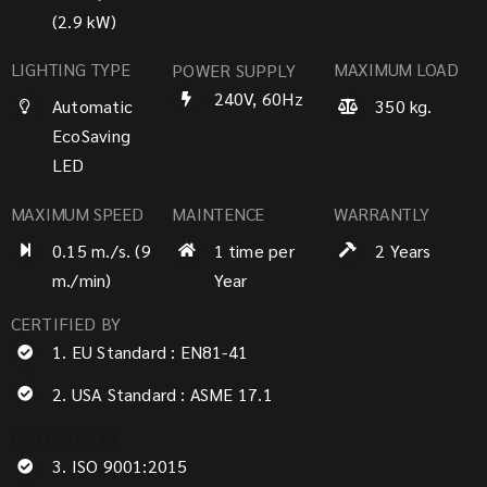
(2.9 kW)
LIGHTING TYPE
MAXIMUM LOAD
POWER SUPPLY
240V, 60Hz
Automatic
350 kg.
EcoSaving
LED
MAXIMUM SPEED
MAINTENCE
WARRANTLY
0.15 m./s. (9
1 time per
2 Years
m./min)
Year
CERTIFIED BY
1. EU Standard : EN81-41
2. USA Standard : ASME 17.1
CERTIFIED BY
3. ISO 9001:2015