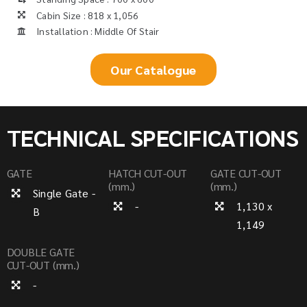
Cabin Size : 818 x 1,056
Installation : Middle Of Stair
Our Catalogue
TECHNICAL SPECIFICATIONS
GATE
HATCH CUT-OUT
GATE CUT-OUT
(mm.)
(mm.)
Single Gate -
-
1,130 x
B
1,149
DOUBLE GATE
CUT-OUT (mm.)
-