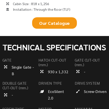
Cabin Size : 818 x 1,256
Installation : Through the floor (TLF)
Our Catalogue
TECHNICAL SPECIFICATIONS
GATE
HATCH CUT-OUT
GATE CUT-OUT
(mm.)
(mm.)
Single Gate -
930 x 1,332
-
B
DOUBLE GATE
DRIVEN TYPE
DRIVE SYSTEM
CUT-OUT (mm.)
EcoSilent
Screw-Driven
-
2.0
SCREW TYPE
MOTOR
MAXIMUM