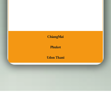
ChiangMai
Phuket
Udon Thani