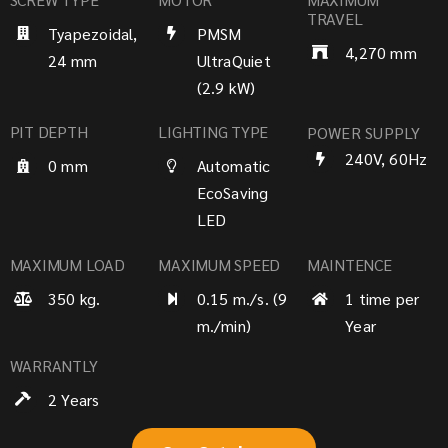
TRAVEL
Tyapezoidal,
PMSM
4,270 mm
24 mm
UltraQuiet
(2.9 kW)
PIT DEPTH
LIGHTING TYPE
POWER SUPPLY
240V, 60Hz
0 mm
Automatic
EcoSaving
LED
MAXIMUM LOAD
MAXIMUM SPEED
MAINTENCE
350 kg.
0.15 m./s. (9
1 time per
m./min)
Year
WARRANTLY
2 Years