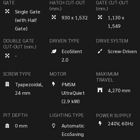
GATE
HATCH CUT-OUT
GATE CUT-OUT
(mm.)
(mm.)
Single Gate
930 x 1,532
1,130 x
(with Half
1,549
Gate)
DOUBLE GATE
DRIVEN TYPE
DRIVE SYSTEM
CUT-OUT (mm.)
EcoSilent
Screw-Driven
-
2.0
SCREW TYPE
MOTOR
MAXIMUM
TRAVEL
Tyapezoidal,
PMSM
4,270 mm
24 mm
UltraQuiet
(2.9 kW)
PIT DEPTH
LIGHTING TYPE
POWER SUPPLY
240V, 60Hz
0 mm
Automatic
EcoSaving