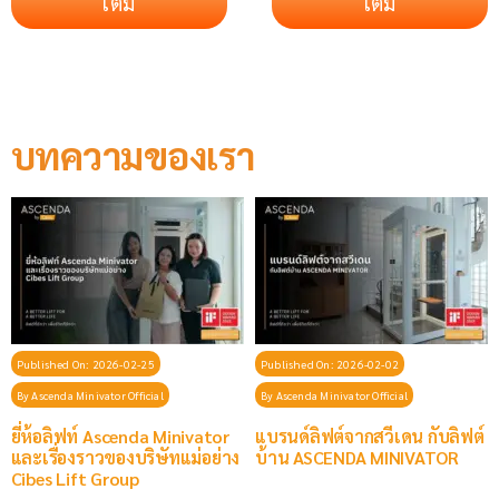
เติม
เติม
บทความของเรา
Published On: 2026-02-25
Published On: 2026-02-02
By
Ascenda Minivator Official
By
Ascenda Minivator Official
ยี่ห้อลิฟท์ Ascenda Minivator
แบรนด์ลิฟต์จากสวีเดน กับลิฟต์
และเรื่องราวของบริษัทแม่อย่าง
บ้าน ASCENDA MINIVATOR
Cibes Lift Group