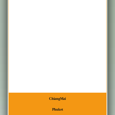
ChiangMai
Phuket