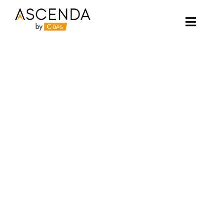
Skip
to
content
Toggle
Naviga
อาเซนด้าลิฟท์
ตัวอย่างโครงการ
ลิฟท์ของเรา
บทความ
ติดต่อเรา
เกี่ยวกับเรา