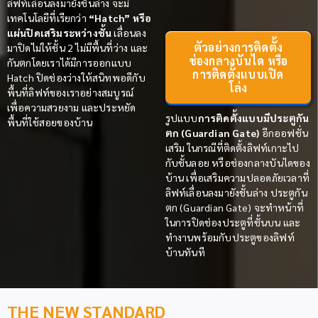
ลิฟท์
เลื่อนลงมายังชั้นล่าง จะมี
เทคโนโลยีที่เรียกว่า
“Hatch” หรือ
แผ่นปิดเสริมระหว่างชั้น
เลื่อนลง
ตัวอย่างการติดตั้ง
มาปิดไม่ให้ชั้น 2 ไม่มีพื้นที่ว่าง และ
ช่องกลางบันได หรือ
กันตกโดยเราได้มีการออกแบบ
การติดตั้งแบบเปิด
Hatch ปิดช่องว่างให้สนิทพอดีกับ
โล่ง
พื้นที่
ลิฟท์
ของเราอย่างสมบูรณ์
เพื่อความสวยงาม และประหยัด
รูปแบบ
การ
ติดตั้งแบบมีประตูกัน
พื้นที่ใช้สอยของบ้าน
ตก (Guardian Gate)
อีกออฟชั่น
เสริม ในกรณีที่ติดตั้งลิฟท์เกาะไป
กับชั้นลอย หรือช่องกลางบันไดของ
บ้าน เพื่อเสริมความปลอดภัยเวลาที่
ลิฟท์เลื่อนลงมายังชั้นล่าง ประตูกัน
ตก (Guardian Gate) จะทำหน้าที่
ในการปิดช่องประตูที่ชั้นบน และ
ทำงานพร้อมกับประตูของลิฟท์
บ้านทันที
THE NEW STANDARD