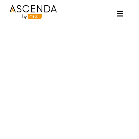
Skip
to
content
Toggle
Naviga
อาเซนด้าลิฟท์
ตัวอย่างโครงการ
ลิฟท์ของเรา
บทความ
ติดต่อเรา
เกี่ยวกับเรา