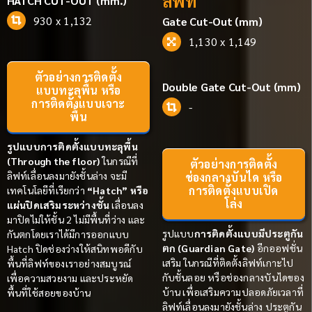
ลิฟท์
HATCH CUT-OUT (mm.)
930 x 1,132
Gate Cut-Out (mm)
1,130 x 1,149
ตัวอย่างการติดตั้ง
Double Gate Cut-Out (mm)
แบบทะลุพื้น หรือ
การติดตั้งแบบเจาะ
-
พื้น
รูปแบบการติดตั้งแบบทะลุพื้น
(Through the floor)
ในกรณีที่
ตัวอย่างการติดตั้ง
ลิฟท์
เลื่อนลงมายังชั้นล่าง จะมี
ช่องกลางบันได หรือ
การติดตั้งแบบเปิด
เทคโนโลยีที่เรียกว่า
“Hatch” หรือ
โล่ง
แผ่นปิดเสริมระหว่างชั้น
เลื่อนลง
มาปิดไม่ให้ชั้น 2 ไม่มีพื้นที่ว่าง และ
รูปแบบ
การ
ติดตั้งแบบมีประตูกัน
กันตกโดยเราได้มีการออกแบบ
ตก (Guardian Gate)
อีกออฟชั่น
Hatch ปิดช่องว่างให้สนิทพอดีกับ
เสริม ในกรณีที่ติดตั้งลิฟท์เกาะไป
พื้นที่
ลิฟท์
ของเราอย่างสมบูรณ์
กับชั้นลอย หรือช่องกลางบันไดของ
เพื่อความสวยงาม และประหยัด
บ้าน เพื่อเสริมความปลอดภัยเวลาที่
พื้นที่ใช้สอยของบ้าน
ลิฟท์เลื่อนลงมายังชั้นล่าง ประตูกัน