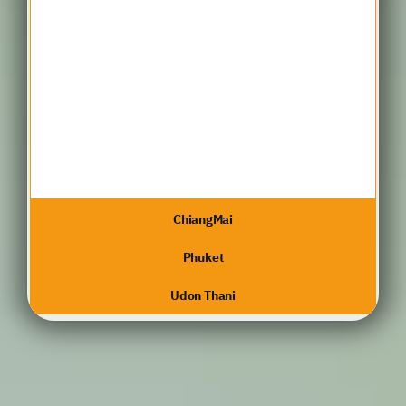
ChiangMai
Phuket
Udon Thani