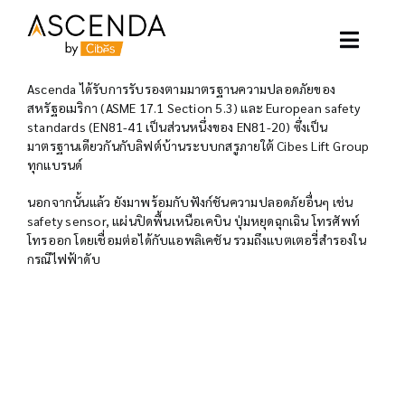
Skip
to
content
Toggle
Naviga
Ascenda ได้รับการรับรองตามมาตรฐานความปลอดภัยของ
อาเซนด้าลิฟท์
สหรัฐอเมริกา (ASME 17.1 Section 5.3) และ European safety
standards (EN81-41 เป็นส่วนหนึ่งของ EN81-20) ซึ่งเป็น
มาตรฐานเดียวกันกับลิฟต์บ้านระบบกสรูภายใต้ Cibes Lift Group
ตัวอย่างโครงการ
ทุกแบรนด์
นอกจากนั้นแล้ว ยังมาพร้อมกับฟังก์ชันความปลอดภัยอื่นๆ เช่น
ลิฟท์ของเรา
safety sensor, แผ่นปิดพื้นเหนือเคบิน ปุ่มหยุดฉุกเฉิน โทรศัพท์
โทรออก โดยเชื่อมต่อได้กับแอพลิเคชัน รวมถึงแบตเตอรี่สำรองใน
กรณีไฟฟ้าดับ
บทความ
ติดต่อเรา
เกี่ยวกับเรา