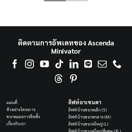
fantastic 5-star review! We're thrilled you
had a great experience visiting the Ascenda
Lift by Cibes showroom to check out our
home lift solutions for your client. It's
wonderful to hear you were "super
impressed" and found our system "simple
and easy." That is exactly what our Cibes
ติดตามการอัพเดทของ Ascenda
Swedish engineering is all about: creating
Minivator
smart, reliable platform lifts that are intuitive
to use and integrate beautifully into any
space. We're also glad you enjoyed the
showroom and found it "super nice." We
believe it's incredibly helpful to see and test
the three demo lifts in person to truly
understand the quality and smooth
operation. As a "Local Guide," your feedback
means a lot to us, and we're honored that
ลิฟท์อาเซนดา
แผนที่
you "Will come again!" We genuinely look
ตัวอย่างโครงการ
ลิฟท์บ้านขนาดเล็ก (S)
forward to welcoming you back, and please
ขนาดและการติดตั้ง
ลิฟท์บ้านขนาดกลาง (M)
feel free to bring your client next time. We'd
เกี่ยวกับเรา
ลิฟท์บ้านขนาดใหญ่ (L)
be happy to assist with any projects you
have. Warmest regards, The Customer
ลิฟท์บ้านขนาดใหญ่พิเศษ (XL)